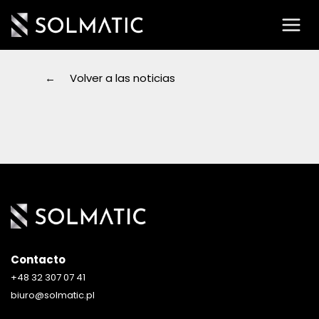
Saltar
al
contenido
Volver a las noticias
Contacto
+48 32 307 07 41
biuro@solmatic.pl